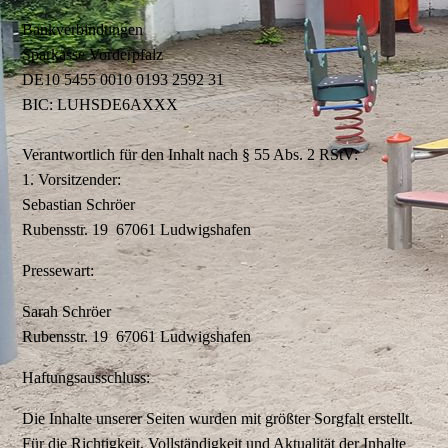
Bankverbindungen
Sparkasse Vorderpfalz
DE10 5455 0010 0193 2592 31
BIC: LUHSDE6AXXX
Verantwortlich für den Inhalt nach § 55 Abs. 2 RStV:
1. Vorsitzender:
Sebastian Schröer
Rubensstr. 19 67061 Ludwigshafen
Pressewart:
Sarah Schröer
Rubensstr. 19 67061 Ludwigshafen
Haftungsausschluss:
Die Inhalte unserer Seiten wurden mit größter Sorgfalt erstellt.
Für die Richtigkeit, Vollständigkeit und Aktualität der Inhalte